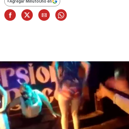
+
Agregar MinutoUno en