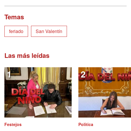
Temas
feriado
San Valentín
Las más leídas
Festejos
Política