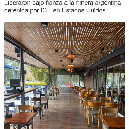
Liberaron bajo fianza a la niñera argentina
detenida por ICE en Estados Unidos
Duelo
"Abrazo gigante, jefe": el conmovedor
mensaje del bar de los Messi para
despedir a Jorge