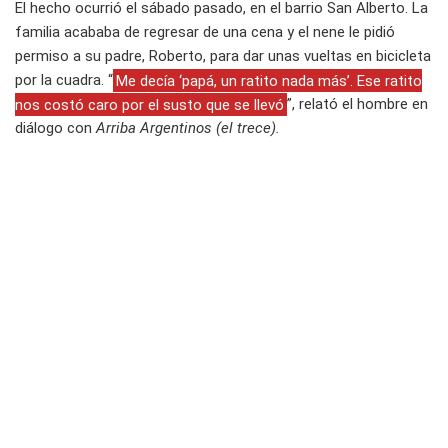
El hecho ocurrió el sábado pasado, en el barrio San Alberto. La
familia acababa de regresar de una cena y el nene le pidió
permiso a su padre, Roberto, para dar unas vueltas en bicicleta
por la cuadra. “
Me decía ‘papá, un ratito nada más’. Ese ratito
nos costó caro por el susto que se llevó
”, relató el hombre en
diálogo con
Arriba Argentinos (el trece).