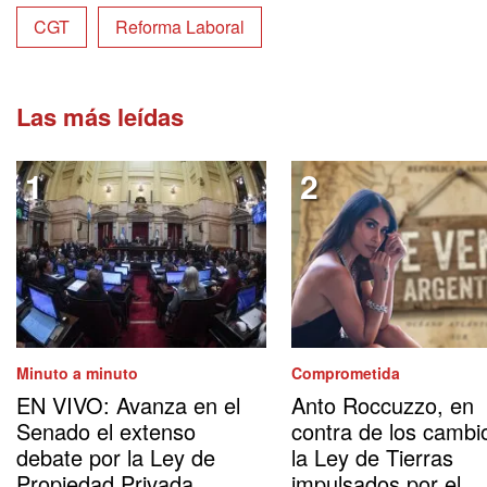
CGT
Reforma Laboral
Las más leídas
Minuto a minuto
Comprometida
EN VIVO: Avanza en el
Anto Roccuzzo, en
Senado el extenso
contra de los cambi
debate por la Ley de
la Ley de Tierras
Propiedad Privada
impulsados por el