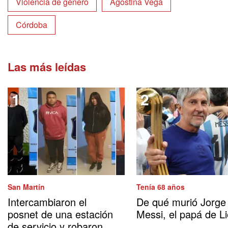
Violencia de género
Agostina Vega
Córdoba
Las más leídas
San Martín
Tenía 68 años
Intercambiaron el
De qué murió Jorge
posnet de una estación
Messi, el papá de Li
de servicio y robaron