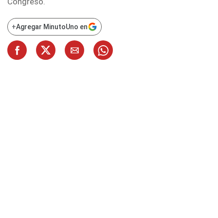
Congreso.
+
Agregar MinutoUno en