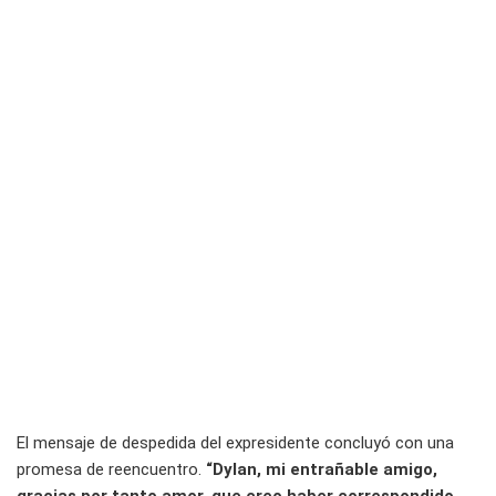
El mensaje de despedida del expresidente concluyó con una
promesa de reencuentro.
“Dylan, mi entrañable amigo,
gracias por tanto amor, que creo haber correspondido.