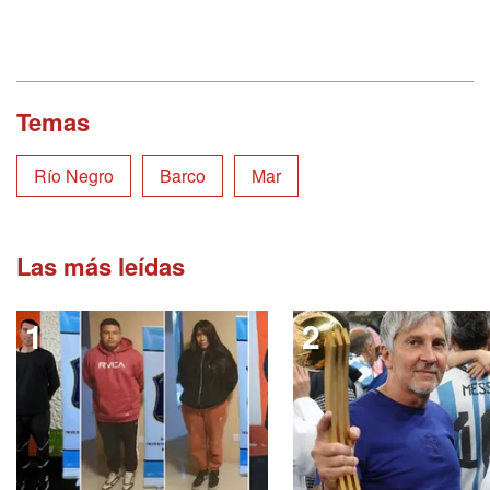
Temas
Río Negro
Barco
Mar
Las más leídas