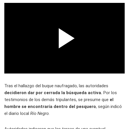
Tras el hallazgo del buque naufragado, las autoridades
decidieron dar por cerrada la búsqueda activa.
Por los
testimonios de los demás tripulantes, se presume que
el
hombre se encontraría dentro del pesquero
, según indicó
el diario local
Río Negro
.