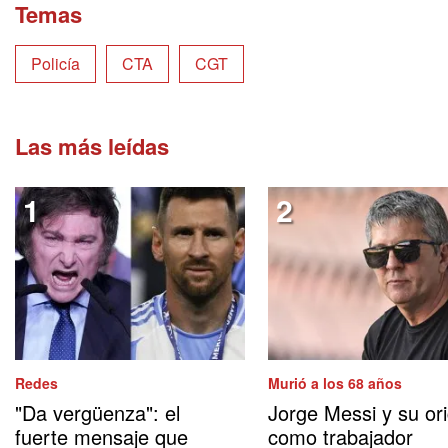
Temas
Policía
CTA
CGT
Las más leídas
Redes
Murió a los 68 años
"Da vergüenza": el
Jorge Messi y su or
fuerte mensaje que
como trabajador