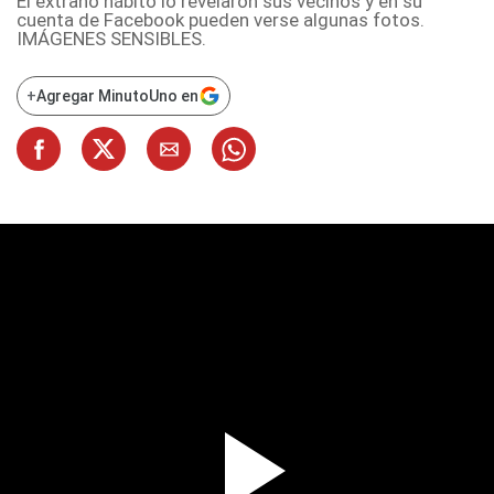
El extraño hábito lo revelaron sus vecinos y en su
cuenta de
Facebook
pueden verse algunas fotos.
IMÁGENES SENSIBLES.
+
Agregar MinutoUno en