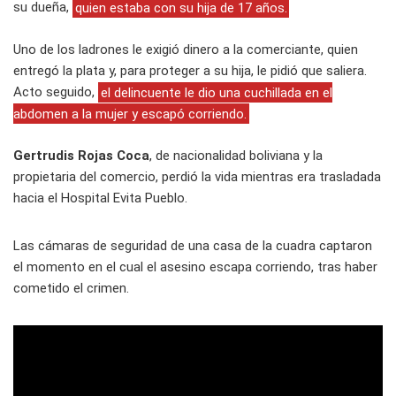
su dueña,
quien estaba con su hija de 17 años.
Uno de los ladrones le exigió dinero a la comerciante, quien
entregó la plata y, para proteger a su hija, le pidió que saliera.
Acto seguido,
el delincuente le dio una cuchillada en el
abdomen a la mujer y escapó corriendo.
Gertrudis Rojas Coca
, de nacionalidad boliviana y la
propietaria del comercio, perdió la vida mientras era trasladada
hacia el Hospital Evita Pueblo.
Las cámaras de seguridad de una casa de la cuadra captaron
el momento en el cual el asesino escapa corriendo, tras haber
cometido el crimen.