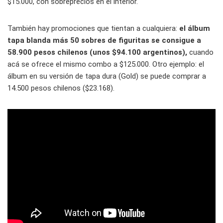
$15.000, con sobreprecios en el interior.
También hay promociones que tientan a cualquiera:
el álbum
tapa blanda más 50 sobres de figuritas se consigue a
58.900 pesos chilenos (unos $94.100 argentinos),
cuando
acá se ofrece el mismo combo a $125.000. Otro ejemplo: el
álbum en su versión de tapa dura (Gold) se puede comprar a
14.500 pesos chilenos ($23.168).