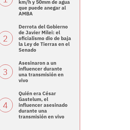
km/h y 50mm de agua
que puede anegar al
AMBA
Derrota del Gobierno
de Javier Milei: el
oficialismo dio de baja
la Ley de Tierras en el
Senado
Asesinaron a un
influencer durante
una transmisión en
vivo
Quién era César
Gastelum, el
influencer asesinado
durante una
transmisión en vivo