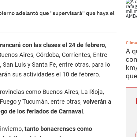
bierno adelantó que "supervisará" que haya el
Clim
rancará con las clases el 24 de febrero
,
A q
enos Aires, Córdoba, Corrientes, Entre
con
 San Luis y Santa Fe, entre otras, para lo
km/
iarán sus actividades el 10 de febrero.
que
provincias como Buenos Aires, La Rioja,
l Fuego y Tucumán, entre otras,
volverán a
ego de los feriados de Carnaval
.
invierno,
tanto bonaerenses como