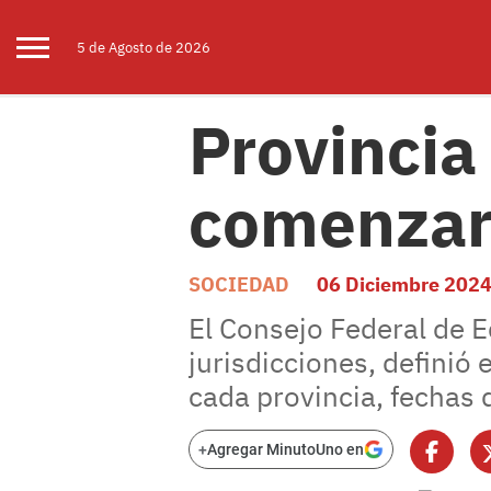
5 de
Agosto
de 2026
Provincia
comenzará
SOCIEDAD
06 Diciembre 202
El Consejo Federal de E
jurisdicciones, definió 
cada provincia, fechas d
+
Agregar MinutoUno en