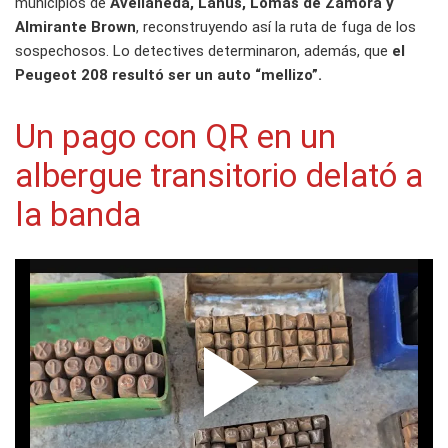
municipios de
Avellaneda, Lanús, Lomas de Zamora y
Almirante Brown
, reconstruyendo así la ruta de fuga de los
sospechosos. Lo detectives determinaron, además, que
el
Peugeot 208 resultó ser un auto “mellizo”.
Un pago con QR en un
albergue transitorio delató a
la banda