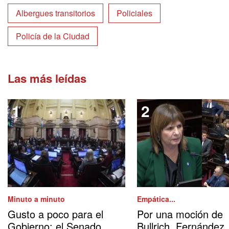
Albergues transitorios
Policiales
Policía de la Ciudad
Las más leídas
Minuto a minuto
Empática...
Gusto a poco para el
Por una moción de
Gobierno: el Senado
Bullrich, Fernández