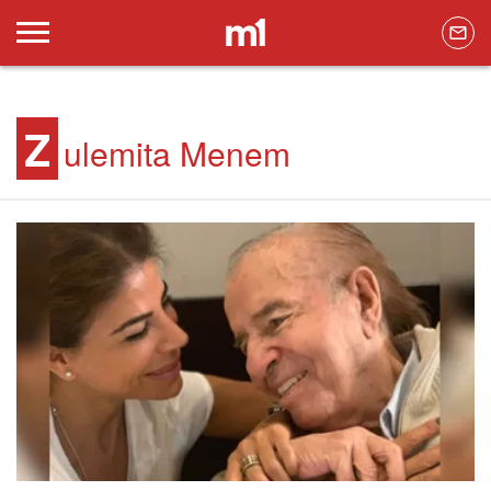
Z
ulemita Menem