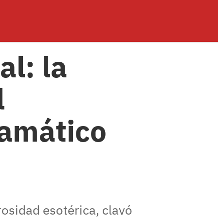
al: la
l
ramático
urosidad esotérica, clavó