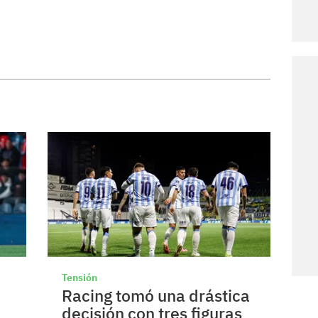
Tensión
Racing tomó una drástica
decisión con tres figuras