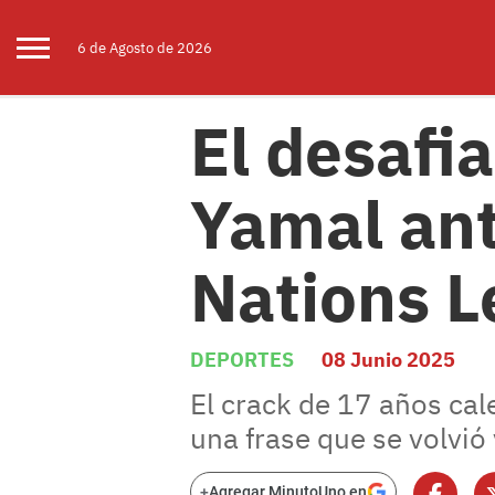
6 de
Agosto
de 2026
El desafi
Yamal ant
Nations 
DEPORTES
08 Junio 2025
El crack de 17 años cal
una frase que se volvió 
+
Agregar MinutoUno en