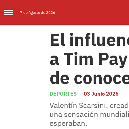
7 de
Agosto
de 2026
El influe
a Tim Pay
de conoce
DEPORTES
03 Junio 2026
Valentín Scarsini, crea
una sensación mundialis
esperaban.