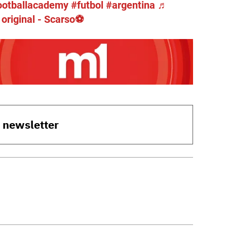
ootballacademy
#futbol
#argentina
♬
 original - Scarso⚽️
o newsletter