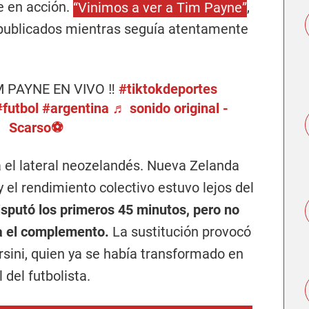
e en acción.
“Vinimos a ver a Tim Payne”
,
publicados mientras seguía atentamente
 PAYNE EN VIVO ‼️
#tiktokdeportes
#futbol
#argentina
♬ sonido original -
Scarso⚽️
a el lateral neozelandés. Nueva Zelanda
 el rendimiento colectivo estuvo lejos del
disputó los primeros 45 minutos, pero no
a el complemento.
La sustitución provocó
sini, quien ya se había transformado en
del futbolista.