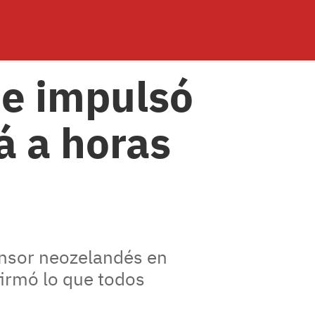
ue impulsó
á a horas
fensor neozelandés en
firmó lo que todos