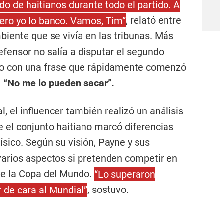
do de haitianos durante todo el partido. A
ero yo lo banco. Vamos, Tim”
, relató entre
biente que se vivía en las tribunas. Más
efensor no salía a disputar el segundo
to con una frase que rápidamente comenzó
:
“No me lo pueden sacar”.
l, el influencer también realizó un análisis
e el conjunto haitiano marcó diferencias
ísico. Según su visión, Payne y sus
rios aspectos si pretenden competir en
te la Copa del Mundo.
“Lo superaron
 de cara al Mundial”
, sostuvo.