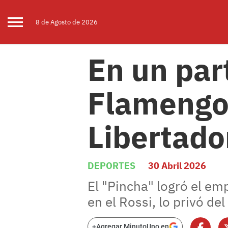
8 de
Agosto
de 2026
En un par
Flamengo 
Libertado
DEPORTES
30 Abril 2026
El "Pincha" logró el em
en el Rossi, lo privó del
+
Agregar MinutoUno en