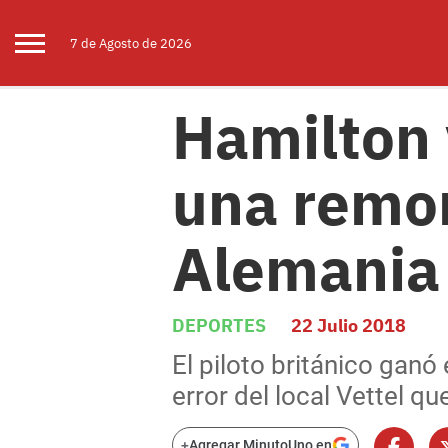
7 de
Agosto
de 2026
Hamilton v
una remo
Alemania
DEPORTES
22 Julio 2018
El piloto británico ganó
error del local Vettel qu
+
Agregar MinutoUno en