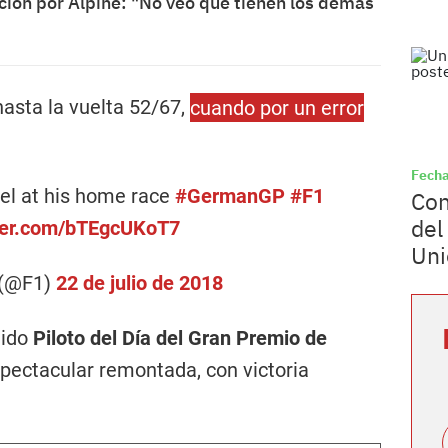
ación por Alpine: "No veo que tienen los demás
 hasta la vuelta 52/67,
cuando por un error
Fecha
tel at his home race
#GermanGP
#F1
Con
del
tter.com/bTEgcUKoT7
Uni
 (@F1)
22 de julio de 2018
gido
Piloto del Día del Gran Premio de
pectacular remontada, con victoria