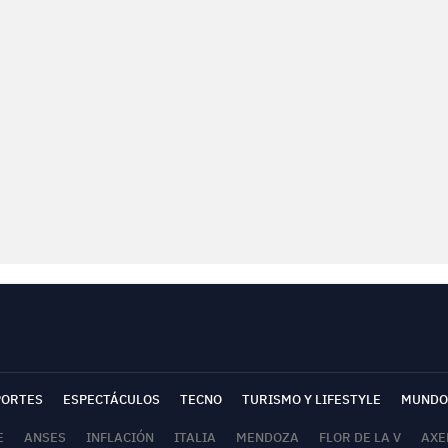
PORTES
ESPECTÁCULOS
TECNO
TURISMO Y LIFESTYLE
MUNDO
E
ANSES
INFLACIÓN
ITALIA
MENDOZA
FLOR DE LA V
AXE