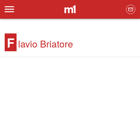
F
lavio Briatore