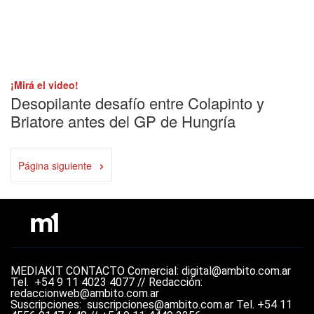
¡Mirá el video!
Desopilante desafío entre Colapinto y
Briatore antes del GP de Hungría
›
Página siguiente
MEDIAKIT
CONTACTO
Comercial: digital@ambito.com.ar
Tel.
+54 9 11 4023 4077 //
Redacción:
redaccionweb@ambito.com.ar
Suscripciones: suscripciones@ambito.com.ar Tel.
+54 11