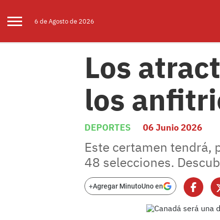
6 de
Agosto
de 2026
Los atrac
los anfit
DEPORTES
06 Junio 2026
Este certamen tendrá, po
48 selecciones. Descubr
+
Agregar MinutoUno en