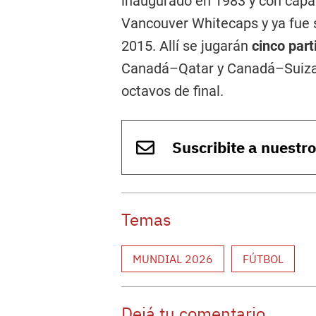
inaugurado en 1983 y con capac
Vancouver Whitecaps y ya fue 
2015. Allí se jugarán
cinco part
Canadá–Qatar y Canadá–Suiza,
octavos de final.
Suscribite a nuestr
Temas
MUNDIAL 2026
FÚTBOL
Dejá tu comentario