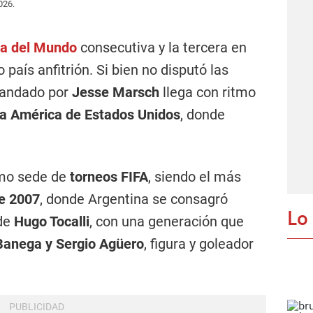
2026.
a del Mundo
consecutiva y la tercera en
país anfitrión. Si bien no disputó las
mandado por
Jesse Marsch
llega con ritmo
a América de Estados Unidos
, donde
omo sede de
torneos FIFA
, siendo el más
e 2007
, donde Argentina se consagró
Lo
 de
Hugo Tocalli
, con una generación que
 Banega y Sergio Agüero
, figura y goleador