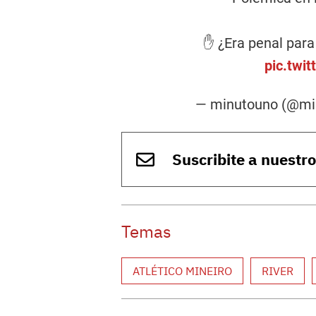
✋ ¿Era penal para 
pic.twi
— minutouno (@m
Suscribite a nuestr
Temas
ATLÉTICO MINEIRO
RIVER