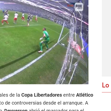
Lo
ales de la
Copa Libertadores
entre
Atlético
o de controversias desde el arranque. A
o,
Deyverson
abrió el marcador para el