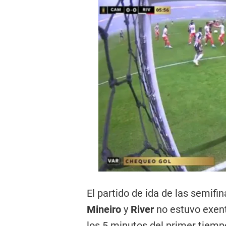
El partido de ida de las semifin
Mineiro
y
River
no estuvo exent
los 5 minutos del primer tiemp