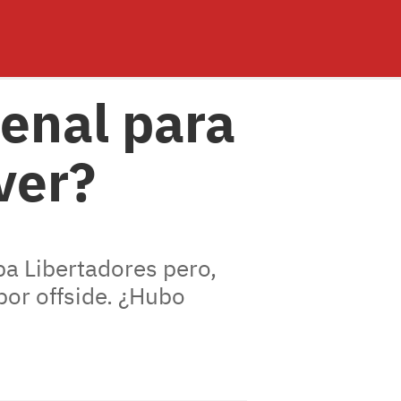
penal para
ver?
pa Libertadores pero,
por offside. ¿Hubo