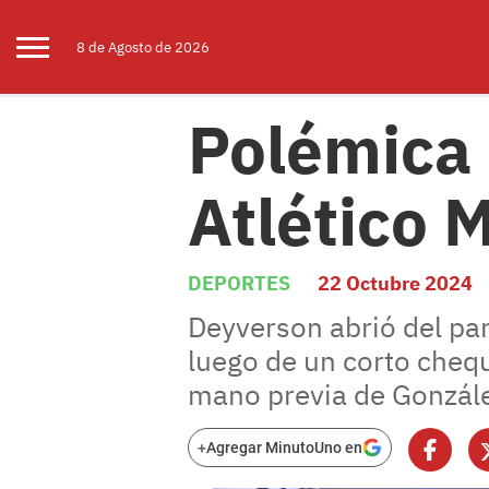
8 de
Agosto
de 2026
Polémica 
Atlético 
DEPORTES
22 Octubre 2024
Deyverson abrió del par
luego de un corto chequ
mano previa de Gonzále
+
Agregar MinutoUno en