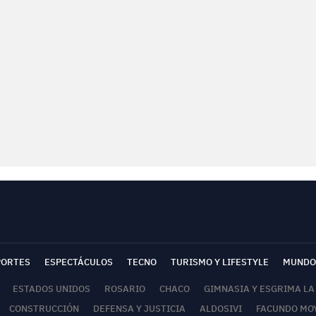
PORTES
ESPECTÁCULOS
TECNO
TURISMO Y LIFESTYLE
MUNDO
ESTADOS UNIDOS
ROSARIO
CHACO
GIMNASIA Y ESGRIMA LA
CONSTRUCCIÓN
DEFENSA Y JUSTICIA
ALDOSIVI
FACUNDO MO