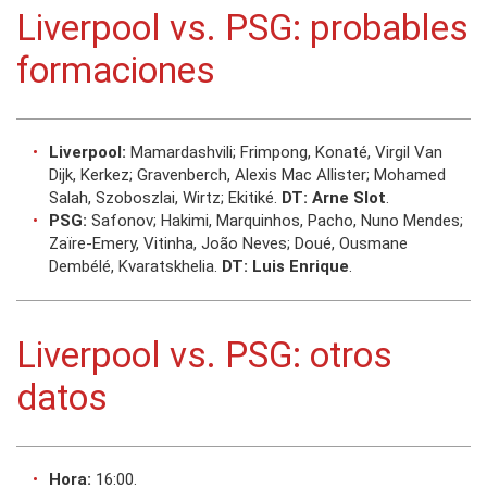
Liverpool vs. PSG: probables
formaciones
Liverpool:
Mamardashvili; Frimpong, Konaté, Virgil Van
Dijk, Kerkez; Gravenberch, Alexis Mac Allister; Mohamed
Salah, Szoboszlai, Wirtz; Ekitiké.
DT: Arne
Slot
.
PSG:
Safonov; Hakimi, Marquinhos, Pacho, Nuno Mendes;
Zaïre-Emery, Vitinha, João Neves; Doué, Ousmane
Dembélé, Kvaratskhelia.
DT: Luis
Enrique
.
Liverpool vs. PSG: otros
datos
Hora:
16:00.