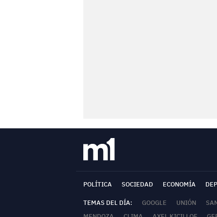
POLÍTICA
SOCIEDAD
ECONOMÍA
DE
TEMAS DEL DÍA:
GOOGLE
UNIÓN
SA
MENDOZA
CLIMA
AXEL KICILLOF
GE