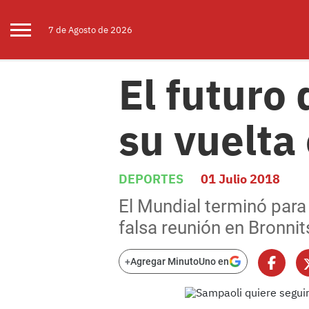
7 de
Agosto
de 2026
El futuro 
su vuelta
DEPORTES
01 Julio 2018
El Mundial terminó para 
falsa reunión en Bronnit
+
Agregar MinutoUno en