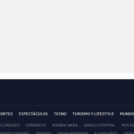
PORTES
ESPECTÁCULOS
TECNO
TURISMO Y LIFESTYLE
MUNDO
N LORENZO
CONGRESO
WANDA NARA
BANCO CENTRAL
MULTA
RARDO ZAMORA
SENADO
GRAN HERMANO
ALQUILERES
SAN 