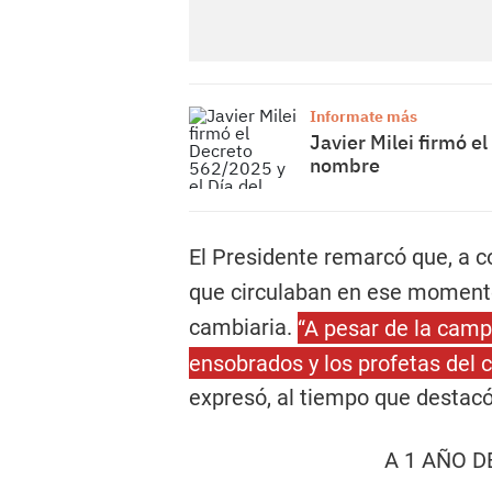
Informate más
Javier Milei firmó e
nombre
El Presidente remarcó que, a 
que circulaban en ese momento,
cambiaria.
“A pesar de la camp
ensobrados y los profetas del c
expresó, al tiempo que destac
A 1 AÑO D