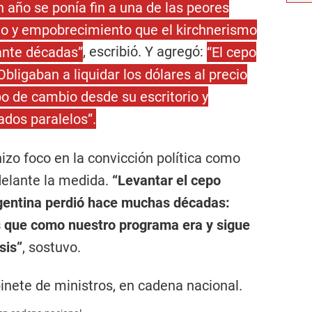
año se ponía fin a una de las peores
eo y empobrecimiento que el kirchnerismo
ante décadas”
, escribió. Y agregó:
“El cepo
bligaban a liquidar los dólares al precio
ipo de cambio desde su escritorio y
ados paralelos”.
izo foco en la convicción política como
delante la medida.
“Levantar el cepo
argentina perdió hace muchas décadas:
 que como nuestro programa era y sigue
sis”
, sostuvo.