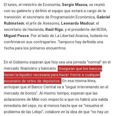
El lunes, el ministro de Economía,
Sergio Massa
, se reunió
con su gabinete y definió el equipo que estará a cargo de la
transición: el secretario de Programación Económica,
Gabriel
Rubinstein
; el jefe de Asesores,
Leonardo Madcur
; el
secretario de Hacienda,
Raúl Rigo
; y el presidente del BCRA,
Miguel Pesce
. Por el lado de La Libertad Avanza, todavía no
confirmaron sus contrapartes. Tampoco hay definida una
fecha para los primeros encuentros.
En el Gobierno esperan que hoy sea una jornada “normal” en el
mercado financiero y bancario.
Aseguran que los bancos
tienen la liquidez necesaria para hacer frente a cualquier
escenario de retiro de depósitos.
En esa misma línea,
anticipan que el Banco Central va a “seguir interviniendo en el
mercado de bonos”. Al mismo tiempo, esperan que las
aclaraciones de Milei con respecto a que no habrá una salida
inmediata del cepo, no al menos hasta que se “resuelva el
problema de las Leliqs”, colabore en la idea de que “no hay un