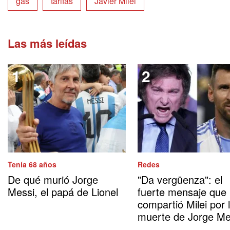
gas
tarifas
Javier Milei
Las más leídas
Tenía 68 años
Redes
De qué murió Jorge
"Da vergüenza": el
Messi, el papá de Lionel
fuerte mensaje que
compartió Milei por 
muerte de Jorge Me