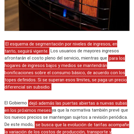
El esquema de segmentación por niveles de ingresos, en
tanto, seguirá vigente.
Los usuarios de mayores ingresos
afrontarán el costo pleno del servicio, mientras que
para los
hogares de ingresos bajos y medios se mantendrán
bonificaciones sobre el consumo básico, de acuerdo con los
topes definidos. Si se superan esos límites, se paga un precio
diferencial sin subsidio.
El Gobierno
dejó además las puertas abiertas a nuevas subas
en los próximos meses
ya que la normativa también prevé que
los nuevos precios se mantengan sujetos a revisión periódica.
De este modo,
se busca que la evolución de tarifas acompañe
la variación de los costos de producción, transporte y