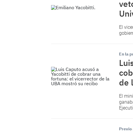
vet
Uni
El vic
gobier
En la p
Lui
cob
de 
El min
ganaba
Ejecut
Previo 