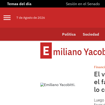
Temas del día
Sesión en el Senado
7 de
Agosto
de 2026
Política
Sociedad
E
Miliano Yacob
Financi
El 
el 
lo 
Luego 
favor 