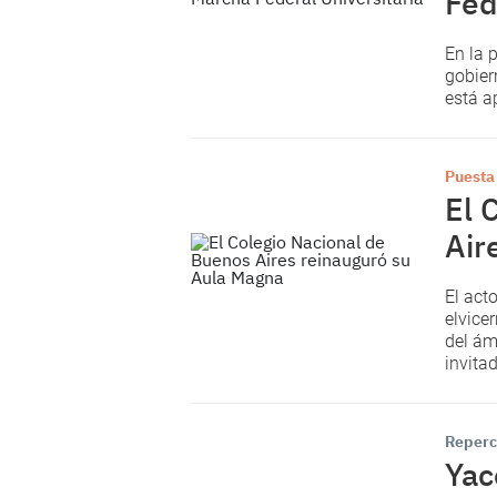
Fed
En la 
gobiern
está a
Puesta
El 
Air
El acto
elvice
del ám
invita
Reperc
Yac