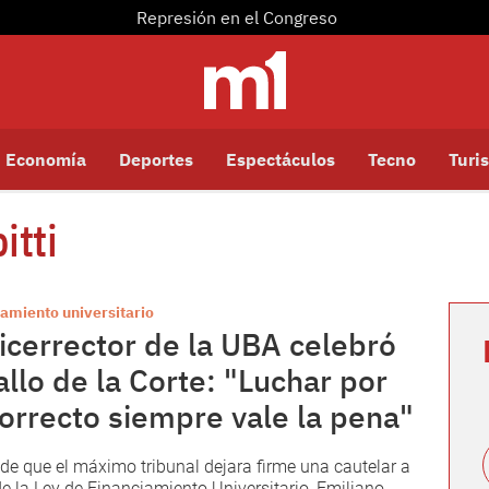
Represión en el Congreso
Economía
Deportes
Espectáculos
Tecno
Turis
itti
amiento universitario
vicerrector de la UBA celebró
fallo de la Corte: "Luchar por
correcto siempre vale la pena"
de que el máximo tribunal dejara firme una cautelar a
de la Ley de Financiamiento Universitario, Emiliano