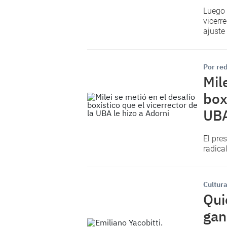
Luego 
vicerr
ajuste
Por red
Mil
box
UBA
El pre
radica
Cultur
Qui
gan