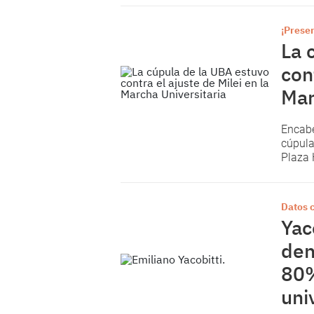
¡Presen
La 
con
Mar
Encabez
cúpula
Plaza 
Datos 
Yac
den
80%
uni