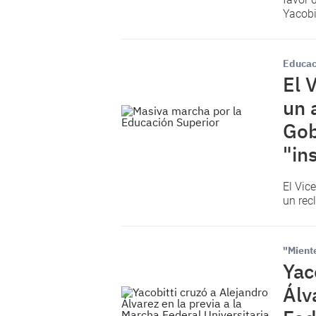
Yacobi
Educac
El 
un 
Gob
"in
El Vic
un rec
"Mient
Yac
Álv