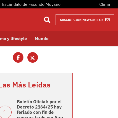
Escándalo de Facundo Moyano
Clima
SUSCRIPCIÓN NEWSLETTER
mo y lifestyle
Mundo
Las Más Leídas
Boletín Oficial: por el
Decreto 2164/25 hay
feriado con fin de
semana largo por San