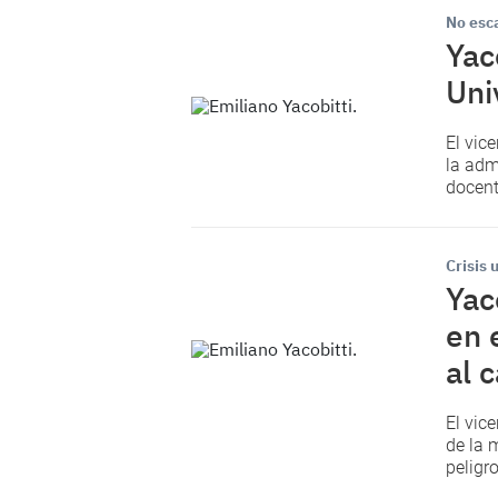
No esca
Yac
Uni
El vic
la adm
docent
Crisis 
Yac
en 
al 
El vic
de la 
peligro