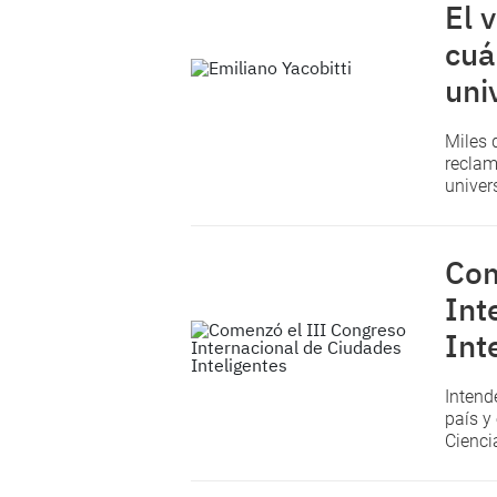
El 
cuá
uni
Miles 
reclam
univer
Com
Int
Int
Intend
país y
Cienci