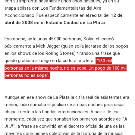
con su impronta desafiante unos años después, ya en su
etapa solista con Los Fundamentalistas del Aire
Acondicionado. Fue específicamente en el recital del
12 de
abril de 2008 en el Estadio Ciudad de La Plata
.
Esa noche, ante unas 45.000 personas, Solari chicaneó
públicamente a Mick Jagger (quien solía jactarse de los pogos
en los shows de los Rolling Stones) tirando una frase que
quedó grabada a fuego en la cultura ricotera:
“160 mil
personas en la misma noche, no es sopa. Un pogo de 160 mil
personas no es sopa”.
Aunque en ese show de La Plata la cifra real de asistentes era
menor, Indio sumaba el público de ambas noches para sacar
chapa frente a las bandas internacionales. A partir de ese
momento, cada vez que sonaban los primeros acordes de
"Ji
Ji Ji"
, la frase se convirtió en el decreto oficial de una de las
mayores comuniones colectivas de la historia de la música.