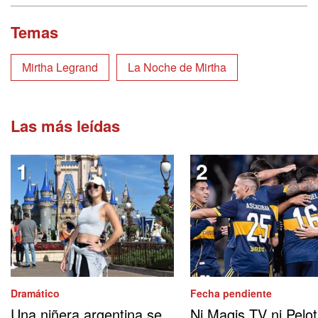
Temas
Mirtha Legrand
La Noche de Mirtha
Las más leídas
Dramático
Fecha pendiente
Una niñera argentina se
Ni Magis TV ni Pelo