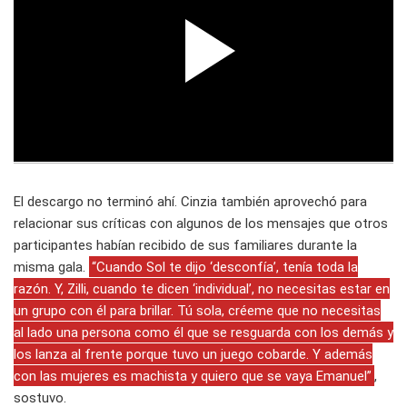
El descargo no terminó ahí. Cinzia también aprovechó para
relacionar sus críticas con algunos de los mensajes que otros
participantes habían recibido de sus familiares durante la
misma gala.
“Cuando Sol te dijo ‘desconfía’, tenía toda la
razón. Y, Zilli, cuando te dicen ‘individual’, no necesitas estar en
un grupo con él para brillar. Tú sola, créeme que no necesitas
al lado una persona como él que se resguarda con los demás y
los lanza al frente porque tuvo un juego cobarde. Y además
con las mujeres es machista y quiero que se vaya Emanuel”
,
sostuvo.