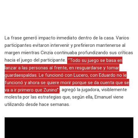
La frase generó impacto inmediato dentro de la casa. Varios
participantes evitaron intervenir y prefirieron mantenerse al
margen mientras Cinzia continuaba profundizando sus críticas
hacia el juego del participante.
“Todo su juego se basa en
lanzar a las personas al frente, en resguardarse y tomar
guardaespaldas. Le funcionó con Lucero, con Eduardo no le
funcionó y ahora se quiere morir porque se da cuenta que se
va a ir primero que Zunino”
, agregó la jugadora, visiblemente
molesta por las estrategias que, según ella, Emanuel viene
utilizando desde hace semanas.