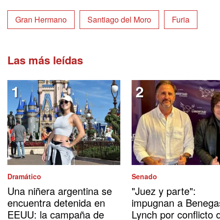
Gran Hermano
Santiago del Moro
Furia
Las más leídas
Dramático
Senado
Una niñera argentina se
"Juez y parte":
encuentra detenida en
impugnan a Benega
EEUU: la campaña de
Lynch por conflicto 