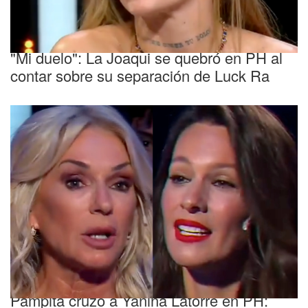
Conmovida
"Mi duelo": La Joaqui se quebró en PH al
contar sobre su separación de Luck Ra
Picante
Pampita cruzó a Yanina Latorre en PH: