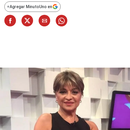
+
Agregar MinutoUno en