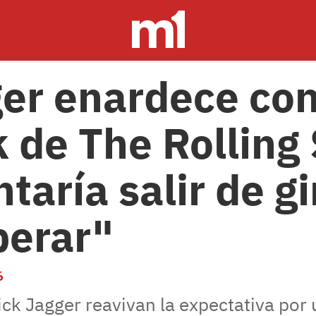
er enardece con
de The Rolling 
aría salir de gi
perar"
6
ck Jagger reavivan la expectativa por 