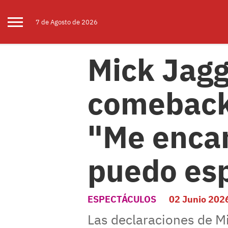
7 de
Agosto
de 2026
Mick Jagg
comeback 
"Me encant
puedo es
ESPECTÁCULOS
02 Junio 202
Las declaraciones de Mi