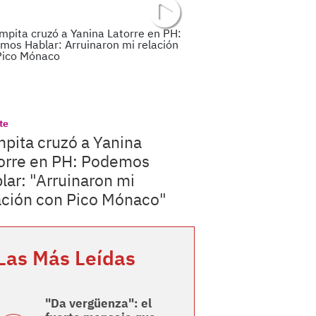
te
pita cruzó a Yanina
orre en PH: Podemos
lar: "Arruinaron mi
ación con Pico Mónaco"
Las Más Leídas
"Da vergüenza": el