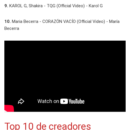
9.
KAROL G, Shakira - TQG (Official Video) - Karol G
10.
Maria Becerra - CORAZÓN VACÍO (Official Video) - María
Becerra
Top 10 de creadores