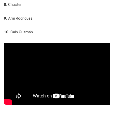
8.
Chuster
9.
Ami Rodriguez
10.
Caín Guzmán