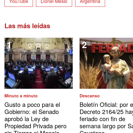
YouTube
Lionel Messi
Argentina
Las más leídas
Minuto a minuto
Descanso
Gusto a poco para el
Boletín Oficial: por e
Gobierno: el Senado
Decreto 2164/25 ha
aprobó la Ley de
feriado con fin de
Propiedad Privada pero
semana largo por S
sin Tierras ni Manejo
Cayetano