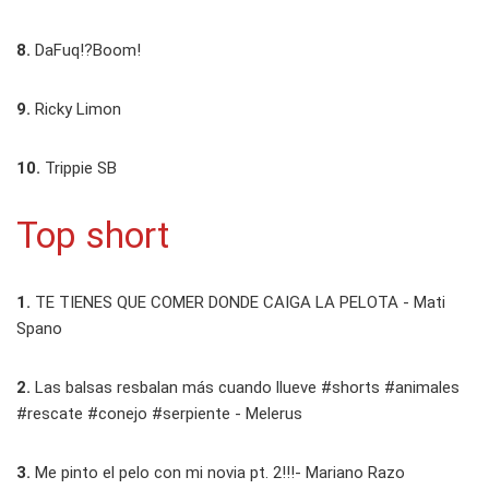
8.
DaFuq!?Boom!
9.
Ricky Limon
10.
Trippie SB
Top short
1.
TE TIENES QUE COMER DONDE CAIGA LA PELOTA - Mati
Spano
2.
Las balsas resbalan más cuando llueve #shorts #animales
#rescate #conejo #serpiente - Melerus
3.
Me pinto el pelo con mi novia pt. 2!!!- Mariano Razo