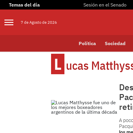
Temas del día
Sesión en el Senado
7 de
Agosto
de 2026
Política
Sociedad
L
Ucas Matthys
Des
Pac
ret
A poco
Pacqui
los me