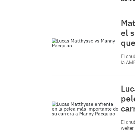
Mat
el 
que
El chu
la AMB
Luc
pel
car
El chu
welter 