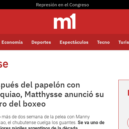
Represión en el Congreso
Economía
Deportes
Espectáculos
Tecno
Turis
se
pués del papelón con
quiao, Matthysse anunció su
iro del boxeo
 más de dos semana de la pelea con Manny
ao, el chubutense cuelga los guantes.
Se va uno de
jores púgiles argentinos de la dècada.