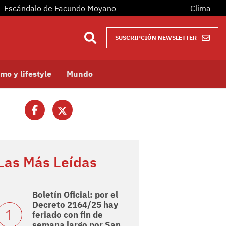
Escándalo de Facundo Moyano
Clima
SUSCRIPCIÓN NEWSLETTER
mo y lifestyle
Mundo
Las Más Leídas
Boletín Oficial: por el
Decreto 2164/25 hay
feriado con fin de
semana largo por San