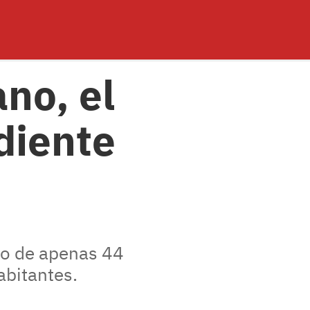
no, el
diente
no de apenas 44
abitantes.