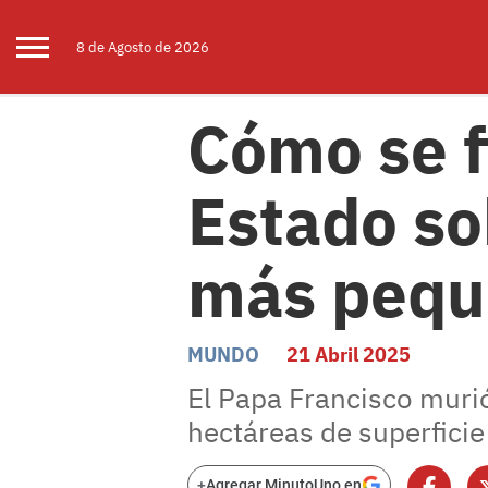
8 de
Agosto
de 2026
Cómo se f
Estado s
más pequ
MUNDO
21 Abril 2025
El Papa Francisco muri
hectáreas de superfici
+
Agregar MinutoUno en