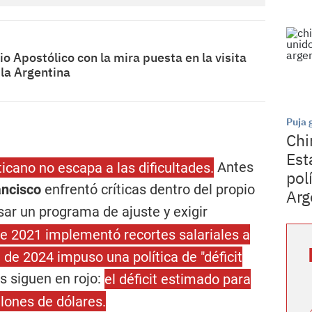
io Apostólico con la mira puesta en la visita
 la Argentina
Puja 
Chi
Est
icano no escapa a las dificultades.
Antes
pol
ancisco
enfrentó críticas dentro del propio
Arg
sar un programa de ajuste y exigir
e 2021 implementó recortes salariales a
 de 2024 impuso una política de "déficit
 siguen en rojo:
el déficit estimado para
llones de dólares.