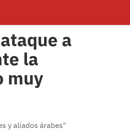
 ataque a
te la
o muy
es y aliados árabes"