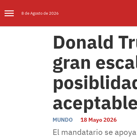
8 de
Agosto
de 2026
Donald Tr
gran esca
posiblida
aceptabl
MUNDO
18 Mayo 2026
El mandatario se apoya 