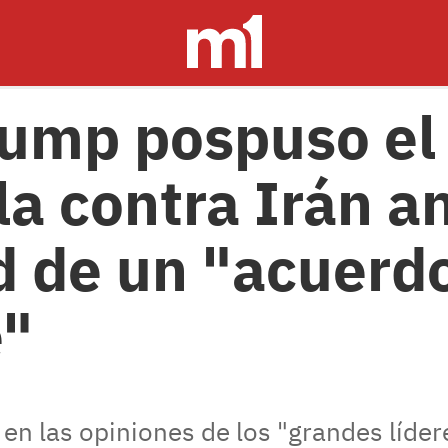
ump pospuso el
la contra Irán an
d de un "acuerd
e"
en las opiniones de los "grandes líder