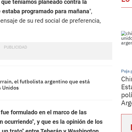
r que teníamos planeado contra la
ue estaba programado para mañana
",
nsaje de su red social de preferencia,
Puja 
Chi
rain, el futbolista argentino que está
Est
s Unidos
pol
Arg
fue formulado en el marco de las
 ocurriendo", y que es la opinión de los
a un trato" entre Teherán y Washington
,