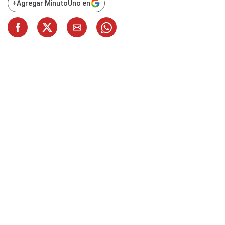
+
Agregar MinutoUno en