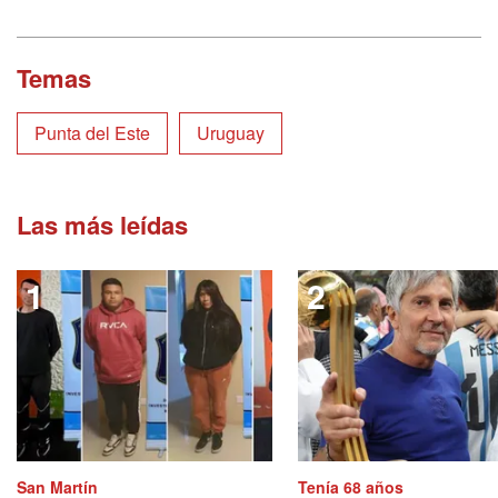
Temas
Punta del Este
Uruguay
Las más leídas
San Martín
Tenía 68 años