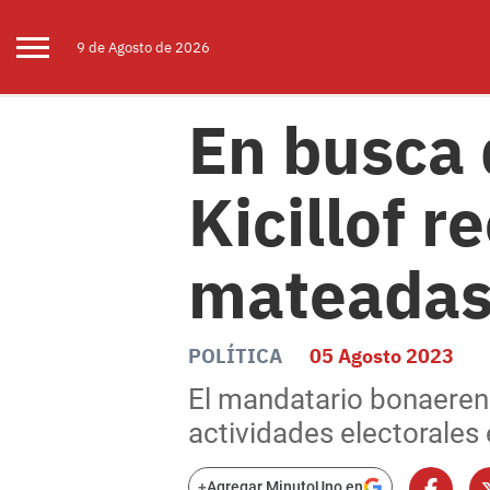
9 de
Agosto
de 2026
En busca 
Kicillof r
mateadas
POLÍTICA
05 Agosto 2023
El mandatario bonaeren
actividades electorales 
+
Agregar MinutoUno en