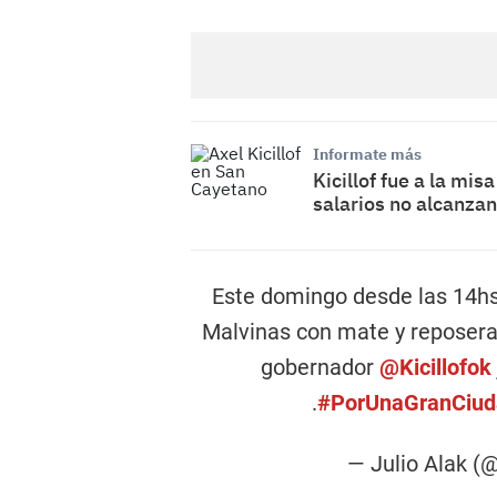
Informate más
Kicillof fue a la mis
salarios no alcanzan
Este domingo desde las 14hs
Malvinas con mate y reposera
gobernador
@Kicillofok
.
#PorUnaGranCiud
— Julio Alak (