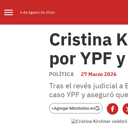
6 de
Agosto
de 2026
Cristina K
por YPF y
POLÍTICA
27 Marzo 2026
Tras el revés judicial a
caso YPF y aseguró que
+
Agregar MinutoUno en