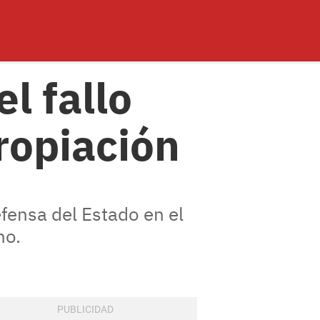
l fallo
ropiación
efensa del Estado en el
ho.