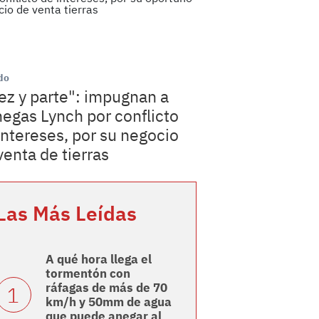
do
ez y parte": impugnan a
egas Lynch por conflicto
intereses, por su negocio
venta de tierras
Las Más Leídas
A qué hora llega el
tormentón con
ráfagas de más de 70
km/h y 50mm de agua
que puede anegar al