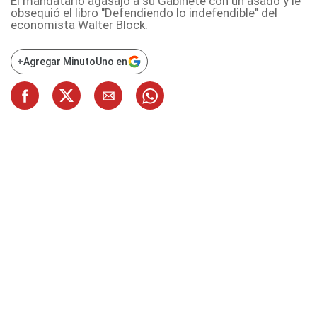
El mandatario agasajó a su Gabinete con un asado y le
obsequió el libro "Defendiendo lo indefendible" del
economista Walter Block.
+
Agregar MinutoUno en