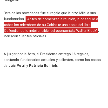
Congreso.
Otra de las novedades fue el regalo que le hizo Milei a sus
funcionarios.
"Antes de comenzar la reunión, le obsequió a
todos los miembros de su Gabinete una copia del libro
'Defendiendo lo indefendible' del economista Walter Block"
,
indicaron fuentes oficiales.
A juzgar por la foto, el Presidente entregó 16 regalos,
contando funcionarios actuales y salientes, como los casos
de
Luis Petri
y
Patricia Bullrich
.