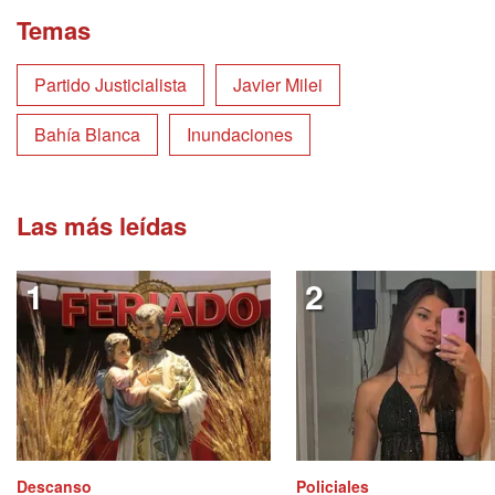
Temas
Partido Justicialista
Javier Milei
Bahía Blanca
Inundaciones
Las más leídas
Descanso
Policiales