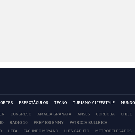
PORTES
ESPECTÁCULOS
TECNO
TURISMO Y LIFESTYLE
MUNDO
ER
CONGRESO
AMALIA GRANATA
ANSES
CÓRDOBA
CHILE
NO
RADIO 10
PREMIOS EMMY
PATRICIA BULLRICH
O
UEFA
FACUNDO MOYANO
LUIS CAPUTO
METRODELEGADOS