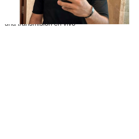
IMÁGENES SENSIBLES
México: asesinaron a un influencer durante
una transmisión en vivo