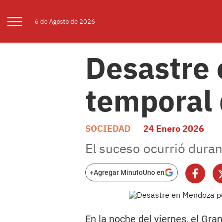
6 de
Agosto
de 2026
Desastre 
temporal 
SOCIEDAD
24 Enero 2026
El suceso ocurrió dura
+
Agregar MinutoUno en
En la noche del viernes, el G