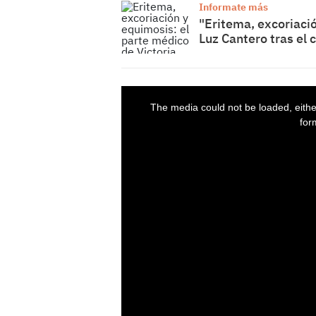
Informate más
"Eritema, excoriació
Luz Cantero tras el 