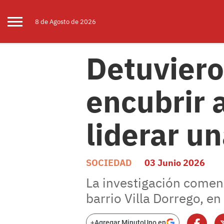
8 de
Agosto
de 2026
Detuviero
encubrir 
liderar u
SOCIEDAD
03 Junio 2026
La investigación comenzó
barrio Villa Dorrego, e
+
Agregar MinutoUno en