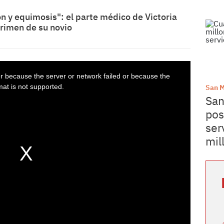
n y equimosis": el parte médico de Victoria
crimen de su novio
San M
San
pos
ser
mil