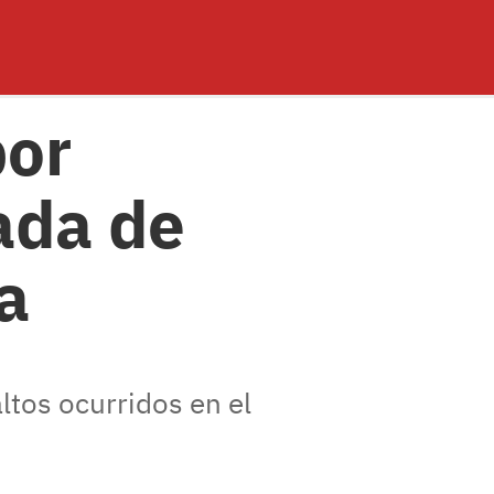
por
ada de
a
ltos ocurridos en el