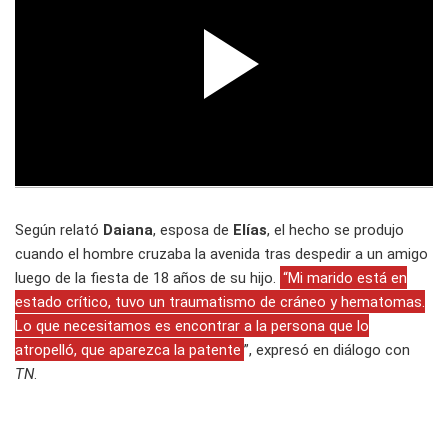
Según relató
Daiana
, esposa de
Elías
, el hecho se produjo
cuando el hombre cruzaba la avenida tras despedir a un amigo
luego de la fiesta de 18 años de su hijo.
“Mi marido está en
estado crítico, tuvo un traumatismo de cráneo y hematomas.
Lo que necesitamos es encontrar a la persona que lo
atropelló, que aparezca la patente
”, expresó en diálogo con
TN
.